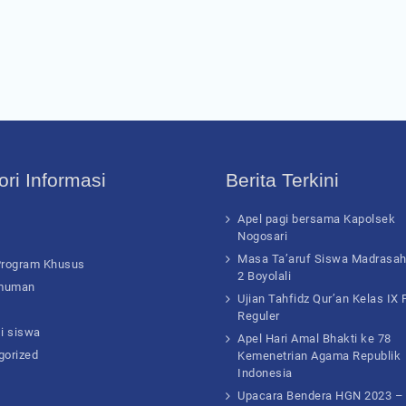
ri Informasi
Berita Terkini
Apel pagi bersama Kapolsek
Nogosari
Masa Ta’aruf Siswa Madrasa
Program Khusus
2 Boyolali
muman
Ujian Tahfidz Qur’an Kelas IX
Reguler
i siswa
Apel Hari Amal Bhakti ke 78
gorized
Kemenetrian Agama Republik
Indonesia
Upacara Bendera HGN 2023 