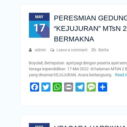
PERESMIAN GEDUNG
MAY
17
“KEJUJURAN” MTsN 
BERMAKNA
admin
Leave a comment
Berita
Boyolali, Bertepatan apel pagi dengan peserta apel sem
tenaga kependidikan 17 Mei 2022 di halaman MTsN 2 B
yang dinamai KEJUJURAN. Acara berlangsung
Read 
Facebook
Twitter
WhatsApp
Print
Telegram
Messa
Shar