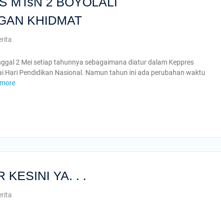
 MTsN 2 BOYOLALI
GAN KHIDMAT
rita
anggal 2 Mei setiap tahunnya sebagaimana diatur dalam Keppres
i Hari Pendidikan Nasional. Namun tahun ini ada perubahan waktu
 more
ge
e
ESINI YA. . .
rita