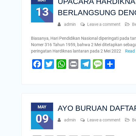
UPACARA HARDIKNAS
MAY
13
BERLANGSUNG DEN
admin
Leave a comment
Be
Biasanya, Hari Pendidikan Nasional diperingati pada t
Nomer 316 Tahun 1959, bahwa 2 Mei ditetapkan sebaga
peringatan Hardiknas lantaran pada 2 Mei 2022
Read
Facebook
Twitter
WhatsApp
Print
Telegram
Messa
Shar
AYO BURUAN DAFTAR K
MAY
09
admin
Leave a comment
Be