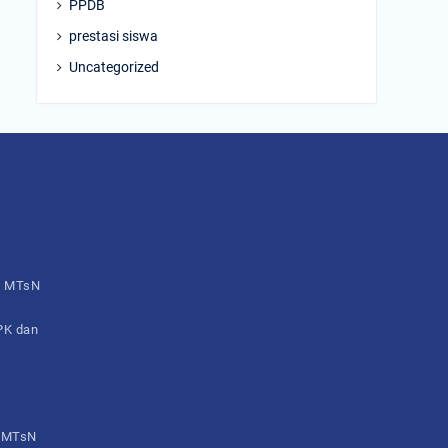
PPDB
prestasi siswa
Uncategorized
h MTsN
 PK dan
– MTsN