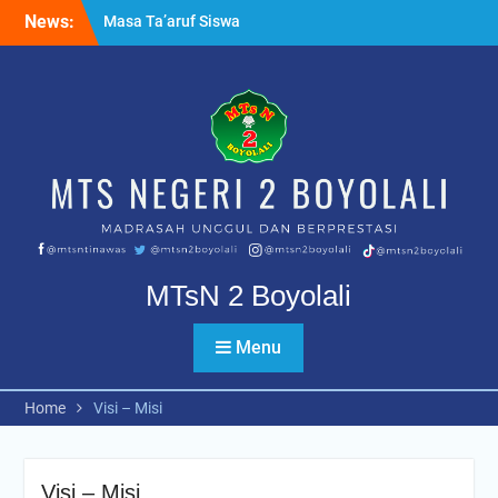
Skip
News:
Masa Ta’aruf Siswa
to
Madrasah MTsN 2 Boyolali
content
Ujian Tahfidz Qur’an Kelas
IX PK dan Reguler
Apel pagi bersama
Kapolsek Nogosari
MTsN 2 Boyolali
Menu
Home
Visi – Misi
Visi – Misi