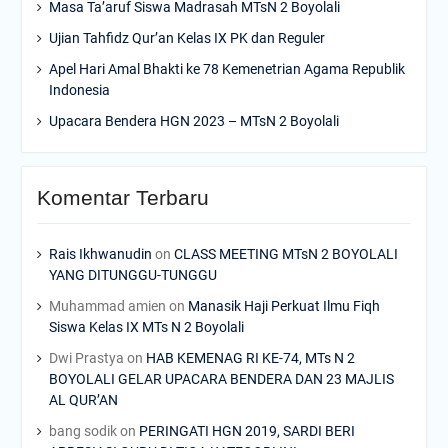
Masa Ta’aruf Siswa Madrasah MTsN 2 Boyolali
Ujian Tahfidz Qur’an Kelas IX PK dan Reguler
Apel Hari Amal Bhakti ke 78 Kemenetrian Agama Republik
Indonesia
Upacara Bendera HGN 2023 – MTsN 2 Boyolali
Komentar Terbaru
Rais Ikhwanudin
on
CLASS MEETING MTsN 2 BOYOLALI
YANG DITUNGGU-TUNGGU
Muhammad amien
on
Manasik Haji Perkuat Ilmu Fiqh
Siswa Kelas IX MTs N 2 Boyolali
Dwi Prastya
on
HAB KEMENAG RI KE-74, MTs N 2
BOYOLALI GELAR UPACARA BENDERA DAN 23 MAJLIS
AL QUR’AN
bang sodik
on
PERINGATI HGN 2019, SARDI BERI