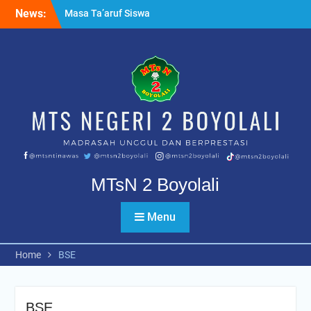
Skip
News:
Masa Ta’aruf Siswa
to
Madrasah MTsN 2 Boyolali
content
Ujian Tahfidz Qur’an Kelas
IX PK dan Reguler
Apel pagi bersama
Kapolsek Nogosari
MTsN 2 Boyolali
Menu
Home
BSE
BSE