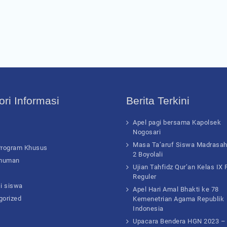
ri Informasi
Berita Terkini
Apel pagi bersama Kapolsek
Nogosari
Masa Ta’aruf Siswa Madrasa
Program Khusus
2 Boyolali
muman
Ujian Tahfidz Qur’an Kelas IX
Reguler
i siswa
Apel Hari Amal Bhakti ke 78
gorized
Kemenetrian Agama Republik
Indonesia
Upacara Bendera HGN 2023 