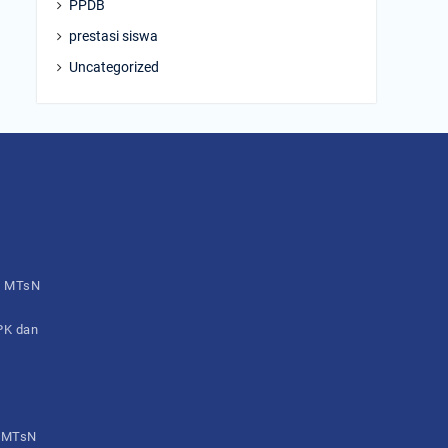
PPDB
prestasi siswa
Uncategorized
h MTsN
 PK dan
– MTsN