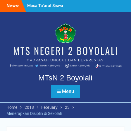
Skip
Masa Ta’aruf Siswa
News:
to
Madrasah MTsN 2 Boyolali
content
Ujian Tahfidz Qur’an Kelas
IX PK dan Reguler
Apel pagi bersama
Kapolsek Nogosari
MTsN 2 Boyolali
Menu
Home
2018
February
23
Menerapkan Disiplin di Sekolah