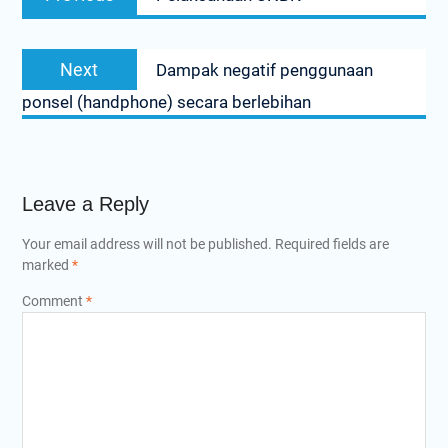
navigation
post:
Next
Next
Dampak negatif penggunaan
post:
ponsel (handphone) secara berlebihan
Leave a Reply
Your email address will not be published.
Required fields are
marked
*
Comment
*