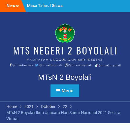
Skip
News:
Masa Ta’aruf Siswa
to
Madrasah MTsN 2 Boyolali
content
Ujian Tahfidz Qur’an Kelas
IX PK dan Reguler
Apel pagi bersama
Kapolsek Nogosari
MTsN 2 Boyolali
Menu
Home
2021
October
22
MTsN 2 Boyolali Ikuti Upacara Hari Santri Nasional 2021 Secara
Virtual