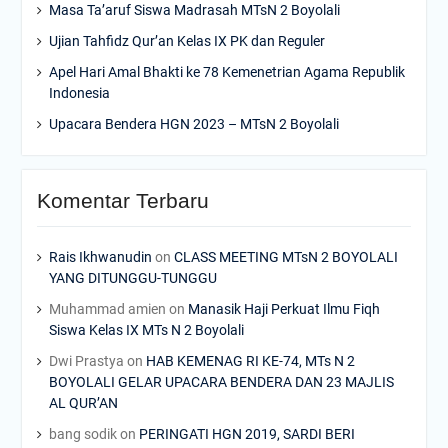
Masa Ta’aruf Siswa Madrasah MTsN 2 Boyolali
Ujian Tahfidz Qur’an Kelas IX PK dan Reguler
Apel Hari Amal Bhakti ke 78 Kemenetrian Agama Republik
Indonesia
Upacara Bendera HGN 2023 – MTsN 2 Boyolali
Komentar Terbaru
Rais Ikhwanudin
on
CLASS MEETING MTsN 2 BOYOLALI
YANG DITUNGGU-TUNGGU
Muhammad amien
on
Manasik Haji Perkuat Ilmu Fiqh
Siswa Kelas IX MTs N 2 Boyolali
Dwi Prastya
on
HAB KEMENAG RI KE-74, MTs N 2
BOYOLALI GELAR UPACARA BENDERA DAN 23 MAJLIS
AL QUR’AN
bang sodik
on
PERINGATI HGN 2019, SARDI BERI