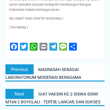
santri semakin banyak berkiprah membangun bangsa
Indonesia melalui berbagai peran.
SELAMAT HARI SANTRI NASIONAL!
(Tim Media )
Facebook
Twitter
WhatsApp
Print
Telegram
Message
Share
Post
Previous
Previous
MADRASAH SEBAGAI
navigation
post:
LABORATORIUM MODERASI BERAGAMA
Next
Next
GIAT VAKSIN KE-2 SISWA SISWI
post:
MTsN 2 BOYOLALI : TERTIB, LANCAR, DAN SUKSES