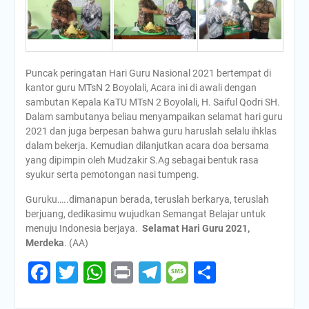
Puncak peringatan Hari Guru Nasional 2021 bertempat di
kantor guru MTsN 2 Boyolali, Acara ini di awali dengan
sambutan Kepala KaTU MTsN 2 Boyolali, H. Saiful Qodri SH.
Dalam sambutanya beliau menyampaikan selamat hari guru
2021 dan juga berpesan bahwa guru haruslah selalu ihklas
dalam bekerja. Kemudian dilanjutkan acara doa bersama
yang dipimpin oleh Mudzakir S.Ag sebagai bentuk rasa
syukur serta pemotongan nasi tumpeng.
Guruku…..dimanapun berada, teruslah berkarya, teruslah
berjuang, dedikasimu wujudkan Semangat Belajar untuk
menuju Indonesia berjaya.
Selamat Hari Guru 2021,
Merdeka
. (AA)
Facebook
Twitter
WhatsApp
Print
Telegram
Message
Share