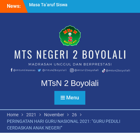
Skip
News:
Ujian Tahfidz Qur’an Kelas
to
IX PK dan Reguler
content
Apel pagi bersama
Kapolsek Nogosari
Masa Ta’aruf Siswa
Madrasah MTsN 2 Boyolali
MTsN 2 Boyolali
Menu
Home
2021
November
26
PERINGATAN HARI GURU NASIONAL 2021: “GURU PEDULI
CERDASKAN ANAK NEGERI”