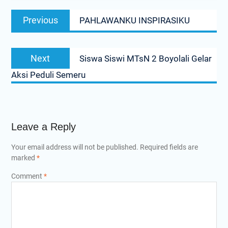
Post
Previous
Previous
PAHLAWANKU INSPIRASIKU
navigation
post:
Next
Next
Siswa Siswi MTsN 2 Boyolali Gelar
post:
Aksi Peduli Semeru
Leave a Reply
Your email address will not be published.
Required fields are
marked
*
Comment
*