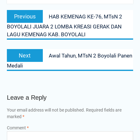
Post
Previous
Previous
HAB KEMENAG KE-76, MTsN 2
navigation
post:
BOYOLALI JUARA 2 LOMBA KREASI GERAK DAN
LAGU KEMENAG KAB. BOYOLALI
Next
Next
Awal Tahun, MTsN 2 Boyolali Panen
post:
Medali
Leave a Reply
Your email address will not be published.
Required fields are
marked
*
Comment
*