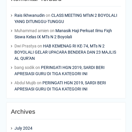
Rais Ikhwanudin
on
CLASS MEETING MTsN 2 BOYOLALI
YANG DITUNGGU-TUNGGU
Muhammad amien
on
Manasik Haji Perkuat Ilmu Fiqh
Siswa Kelas IX MTs N 2 Boyolali
Dwi Prastya
on
HAB KEMENAG RI KE-74, MTs N 2
BOYOLALI GELAR UPACARA BENDERA DAN 23 MAJLIS
AL QUR’AN
bang sodik
on
PERINGATI HGN 2019, SARDI BERI
APRESIASI GURU DI TIGA KATEGORI INI
Abdul Mujib
on
PERINGATI HGN 2019, SARDI BERI
APRESIASI GURU DI TIGA KATEGORI INI
Archives
July 2024