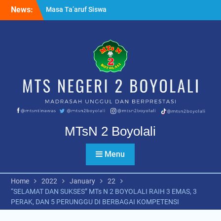
Skip
Masa Ta’aruf Siswa
News:
to
Madrasah MTsN 2 Boyolali
content
Ujian Tahfidz Qur’an Kelas
IX PK dan Reguler
Apel pagi bersama
Kapolsek Nogosari
MTsN 2 Boyolali
Menu
Home
2022
January
22
“SELAMAT DAN SUKSES” MTs N 2 BOYOLALI RAIH 3 EMAS, 3
PERAK, DAN 5 PERUNGGU DI BERBAGAI KOMPETENSI