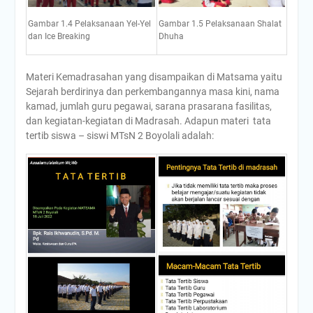
Gambar 1.5 Pelaksanaan Shalat
Gambar 1.4 Pelaksanaan Yel-Yel
Dhuha
dan Ice Breaking
Materi Kemadrasahan yang disampaikan di Matsama yaitu
Sejarah berdirinya dan perkembangannya masa kini, nama
kamad, jumlah guru pegawai, sarana prasarana fasilitas,
dan kegiatan-kegiatan di Madrasah. Adapun materi tata
tertib siswa – siswi MTsN 2 Boyolali adalah: