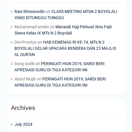
Rais Ikhwanudin
on
CLASS MEETING MTsN 2 BOYOLALI
YANG DITUNGGU-TUNGGU
Muhammad amien
on
Manasik Haji Perkuat Ilmu Fiqh
Siswa Kelas IX MTs N 2 Boyolali
Dwi Prastya
on
HAB KEMENAG RI KE-74, MTs N 2
BOYOLALI GELAR UPACARA BENDERA DAN 23 MAJLIS
AL QUR’AN
bang sodik
on
PERINGATI HGN 2019, SARDI BERI
APRESIASI GURU DI TIGA KATEGORI INI
Abdul Mujib
on
PERINGATI HGN 2019, SARDI BERI
APRESIASI GURU DI TIGA KATEGORI INI
Archives
July 2024