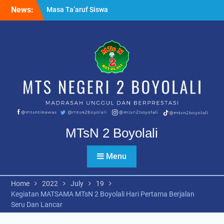
Skip
News:
Ujian Tahfidz Qur’an Kelas
to
IX PK dan Reguler
content
Apel pagi bersama
Kapolsek Nogosari
Masa Ta’aruf Siswa
Madrasah MTsN 2 Boyolali
MTsN 2 Boyolali
Menu
Home
2022
July
19
Kegiatan MATSAMA MTsN 2 Boyolali Hari Pertama Berjalan
Seru Dan Lancar