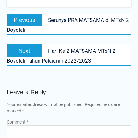
Post
Previous
Previous
Serunya PRA MATSAMA di MTsN 2
navigation
post:
Boyolali
Next
Next
Hari Ke-2 MATSAMA MTsN 2
post:
Boyolali Tahun Pelajaran 2022/2023
Leave a Reply
Your email address will not be published.
Required fields are
marked
*
Comment
*