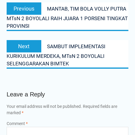
Post
Previous
Previous
MANTAB, TIM BOLA VOLLY PUTRA
navigation
post:
MTsN 2 BOYOLALI RAIH JUARA 1 PORSENI TINGKAT
PROVINSI
Next
Next
SAMBUT IMPLEMENTASI
post:
KURIKULUM MERDEKA, MTsN 2 BOYOLALI
SELENGGARAKAN BIMTEK
Leave a Reply
Your email address will not be published.
Required fields are
marked
*
Comment
*