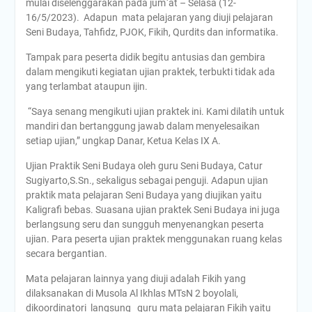
mulai diselenggarakan pada jum`at – Selasa (12-
16/5/2023). Adapun mata pelajaran yang diuji pelajaran
Seni Budaya, Tahfidz, PJOK, Fikih, Qurdits dan informatika.
Tampak para peserta didik begitu antusias dan gembira
dalam mengikuti kegiatan ujian praktek, terbukti tidak ada
yang terlambat ataupun ijin.
“Saya senang mengikuti ujian praktek ini. Kami dilatih untuk
mandiri dan bertanggung jawab dalam menyelesaikan
setiap ujian,” ungkap Danar, Ketua Kelas IX A.
Ujian Praktik Seni Budaya oleh guru Seni Budaya, Catur
Sugiyarto,S.Sn., sekaligus sebagai penguji. Adapun ujian
praktik mata pelajaran Seni Budaya yang diujikan yaitu
Kaligrafi bebas. Suasana ujian praktek Seni Budaya ini juga
berlangsung seru dan sungguh menyenangkan peserta
ujian. Para peserta ujian praktek menggunakan ruang kelas
secara bergantian.
Mata pelajaran lainnya yang diuji adalah Fikih yang
dilaksanakan di Musola Al Ikhlas MTsN 2 boyolali,
dikoordinatori langsung guru mata pelajaran Fikih yaitu