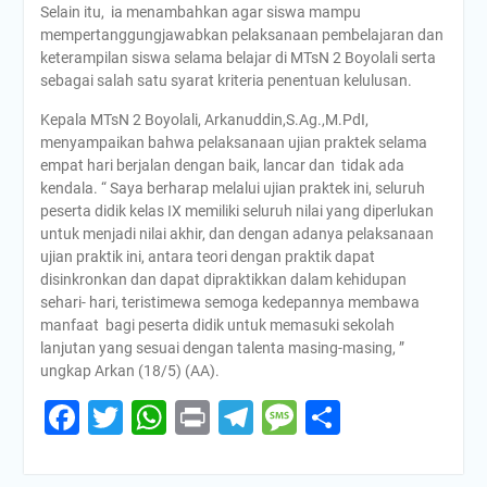
Selain itu, ia menambahkan agar siswa mampu
mempertanggungjawabkan pelaksanaan pembelajaran dan
keterampilan siswa selama belajar di MTsN 2 Boyolali serta
sebagai salah satu syarat kriteria penentuan kelulusan.
Kepala MTsN 2 Boyolali, Arkanuddin,S.Ag.,M.PdI,
menyampaikan bahwa pelaksanaan ujian praktek selama
empat hari berjalan dengan baik, lancar dan tidak ada
kendala. “ Saya berharap melalui ujian praktek ini, seluruh
peserta didik kelas IX memiliki seluruh nilai yang diperlukan
untuk menjadi nilai akhir, dan dengan adanya pelaksanaan
ujian praktik ini, antara teori dengan praktik dapat
disinkronkan dan dapat dipraktikkan dalam kehidupan
sehari- hari, teristimewa semoga kedepannya membawa
manfaat bagi peserta didik untuk memasuki sekolah
lanjutan yang sesuai dengan talenta masing-masing, ”
ungkap Arkan (18/5) (AA).
Facebook
Twitter
WhatsApp
Print
Telegram
Message
Share