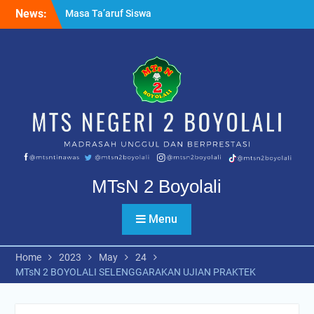
Skip
News:
Ujian Tahfidz Qur’an Kelas
to
IX PK dan Reguler
content
Apel pagi bersama
Kapolsek Nogosari
MTsN 2 Boyolali
Menu
Home
2023
May
24
MTsN 2 BOYOLALI SELENGGARAKAN UJIAN PRAKTEK