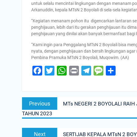
untuk selalu mencintai lingkungan dengan menanam poh
Arkanuddin, kepala MTsN 2 Boyolali di sela-sela kegiata
“Kegiatan menanam pohon itu digencarkan lantaran s
penghijauan, lebih dari itu gerakan penghijauan itu 
penghijauan yang dinilai akan banyak bermanfaat bag
“Kami ingin para Penggalang MTsN 2 Boyolali bisa men
nyata, dengan penghijauan dan bersih lingkungan agar
Pembina Pramuka MTsN 2 Boyolali, Muqowim. (AA)
Facebook
Twitter
WhatsApp
Print
Telegram
Messa
Shar
Post
Previous
Previous
MTs NEGERI 2 BOYOLALI RAI
navigation
post:
TAHUN 2023
Next
Next
SERTIJAB KEPALA MTsN 2 BO