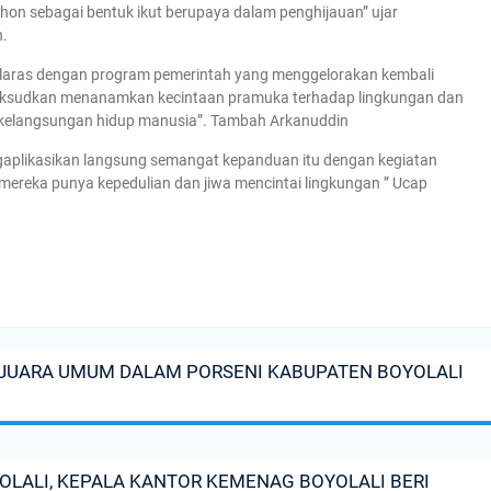
on sebagai bentuk ikut berupaya dalam penghijauan” ujar
n.
elaras dengan program pemerintah yang menggelorakan kembali
dimaksudkan menanamkan kecintaan pramuka terhadap lingkungan dan
i kelangsungan hidup manusia”. Tambah Arkanuddin
gaplikasikan langsung semangat kepanduan itu dengan kegiatan
 mereka punya kepedulian dan jiwa mencintai lingkungan ” Ucap
ge
e
H JUARA UMUM DALAM PORSENI KABUPATEN BOYOLALI
YOLALI, KEPALA KANTOR KEMENAG BOYOLALI BERI